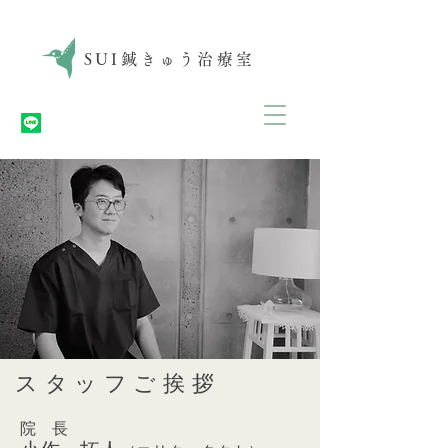
SUI
鍼きゅう治療室
スタッフご挨拶
院 長