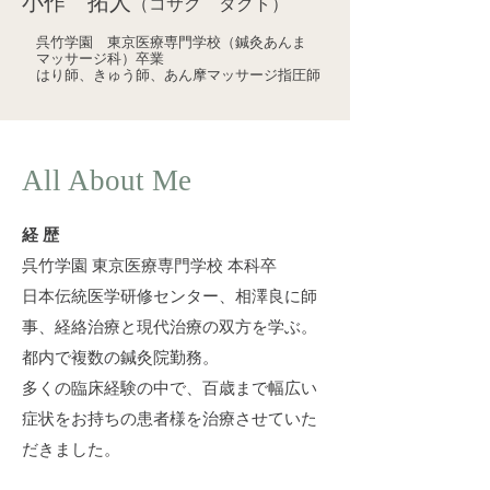
小作 拓人
（コサク タクト）
呉竹学園 東京医療専門学校（鍼灸あんま
マッサージ科）卒業
はり師、きゅう師、あん摩マッサージ指圧師
All About Me
経 歴
呉竹学園 東京医療専門学校 本科卒
日本伝統医学研修センター、相澤良に
師
事、経絡治療と現代治療の双方を学ぶ。
都内で複数の鍼灸院勤務。
多くの臨床経験の中で、百歳まで
幅広い
症状をお持ちの患者様を
治療させていた
だきました。